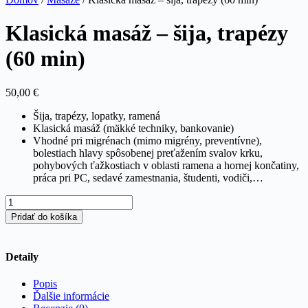
Klasická masáž – šija, trapézy
(60 min)
50,00
€
Šija, trapézy, lopatky, ramená
Klasická masáž (mäkké techniky, bankovanie)
Vhodné pri migrénach (mimo migrény, preventívne),
bolestiach hlavy spôsobenej preťažením svalov krku,
pohybových ťažkostiach v oblasti ramena a hornej končatiny,
práca pri PC, sedavé zamestnania, študenti, vodiči,…
množstvo
Klasická
Pridať do košíka
masáž
–
šija,
Detaily
trapézy
(60
Popis
min)
Ďalšie informácie