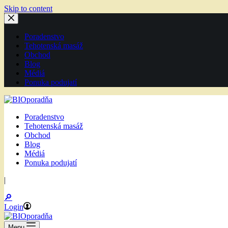
Skip to content
Poradenstvo
Tehotenská masáž
Obchod
Blog
Médiá
Ponuka podujatí
Poradenstvo
Tehotenská masáž
Obchod
Blog
Médiá
Ponuka podujatí
|
🔎
Login
Menu