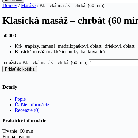
Domov
/
Masáže
/ Klasická masáž – chrbát (60 min)
Klasická masáž – chrbát (60 mi
50,00
€
Krk, trapézy, ramená, medzilopatková oblasť, drieková oblasť, 
Klasická masáž (mäkké techniky, bankovanie)
množstvo Klasická masáž – chrbát (60 min)
Pridať do košíka
Detaily
Popis
Ďalšie informácie
Recenzie (0)
Praktické informácie
Trvanie: 60 min
Forma: osobne