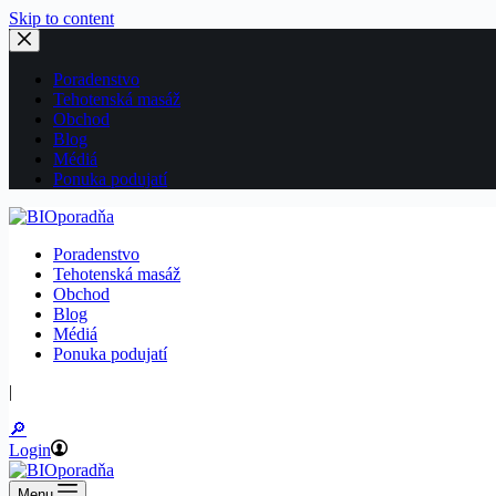
Skip to content
Poradenstvo
Tehotenská masáž
Obchod
Blog
Médiá
Ponuka podujatí
Poradenstvo
Tehotenská masáž
Obchod
Blog
Médiá
Ponuka podujatí
|
🔎
Login
Menu