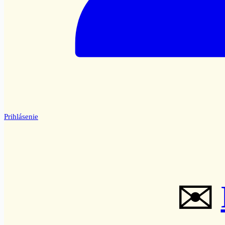
Prihlásenie
✉️